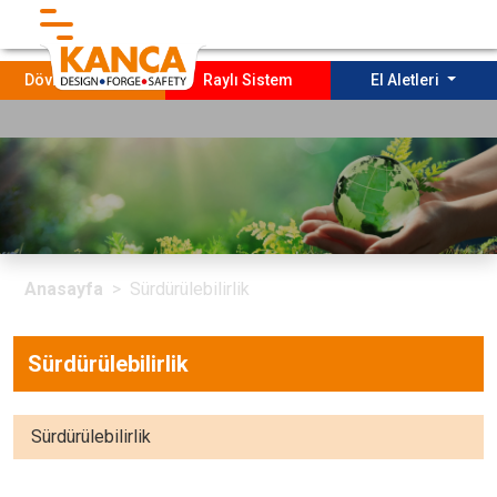
}
Dövme Parçalar
Raylı Sistem
El Aletleri
Anasayfa
KURUMSAL
SOSYAL PROJELERİMİZ
Anasayfa
Sürdürülebilirlik
Üretim
Sürdürülebilirlik
Sürdürülebilirlik
İletişim
Sürdürülebilirlik