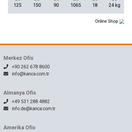
125
150
90
1065
18
24 kg
Online Shop
Merkez Ofis
+90 262 678 8600
info@kanca.com.tr
Almanya Ofis
+49 531 288 4882
info.de@kanca.com.tr
Amerika Ofis