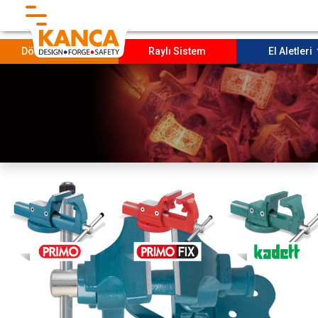
}
Dövme Parçalar
Raylı Sistem
El Aletleri
Anasayfa
KURUMSAL
SOSYAL PROJELERİMİZ
Üretim
Sürdürülebilirlik
İletişim