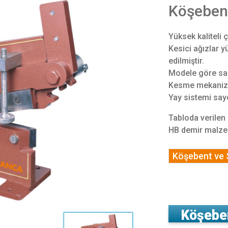
Köşeben
Yüksek kaliteli 
Kesici ağızlar y
edilmiştir.
Modele göre sac,
Kesme mekanizma
Yay sistemi say
Tabloda verilen
HB demir malzem
Köşebent ve