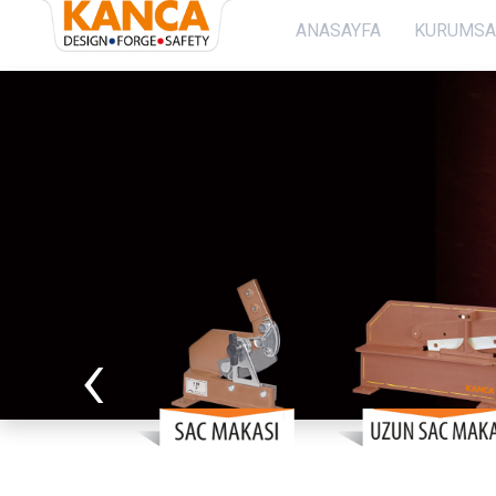
}
ANASAYFA
KURUMSA
Anasayfa
KURUMSAL
SOSYAL PROJELERİMİZ
Üretim
‹
Sürdürülebilirlik
İletişim