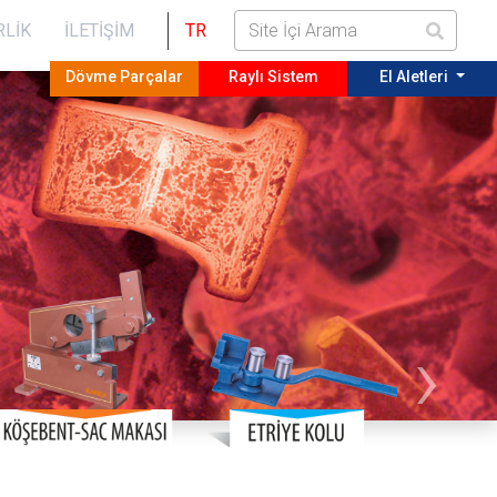
RLIK
İLETIŞIM
TR
Dövme Parçalar
Raylı Sistem
El Aletleri
›