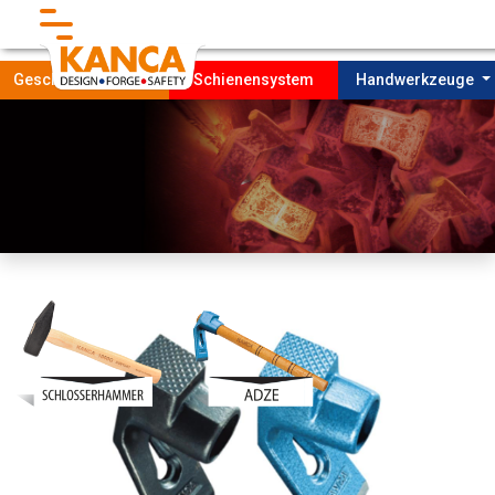
}
Geschmiedete Teile
Schienensystem
Handwerkzeuge
Startseıte
Unternehmen
FORDERUNG
Produktıon
NACHHALTIGKEIT
Kontakt