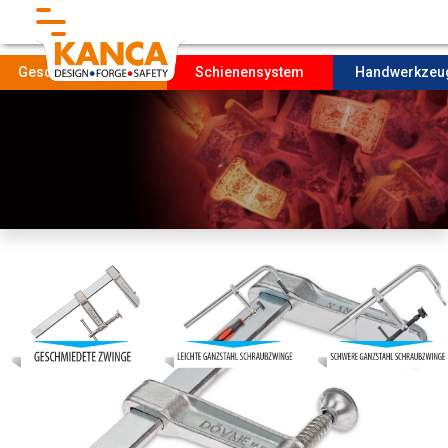
}
Geschmiedete Teile
Schienensystem
Handwerkze
Startseıte
Unternehmen
FORDERUNG
Produktıon
NACHHALTIGKEIT
Kontakt