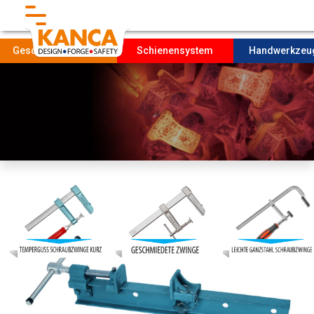
}
Geschmiedete Teile
Schienensystem
Handwerkze
Startseıte
Unternehmen
FORDERUNG
Produktıon
NACHHALTIGKEIT
Kontakt