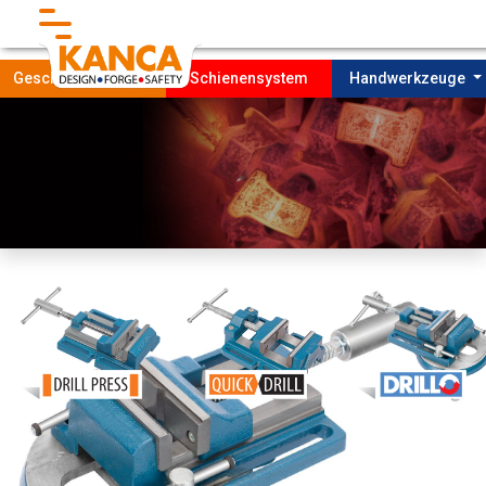
}
Geschmiedete Teile
Schienensystem
Handwerkzeuge
Startseıte
Unternehmen
FORDERUNG
Produktıon
NACHHALTIGKEIT
Kontakt