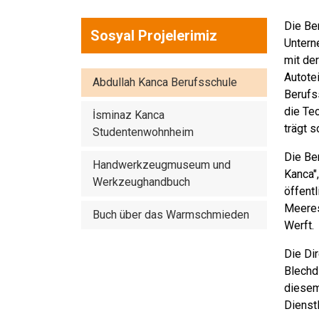
Die Be
Sosyal Projelerimiz
Untern
mit de
Autotei
Abdullah Kanca Berufsschule
Berufs
die Te
İsminaz Kanca
trägt s
Studentenwohnheim
Die Be
Handwerkzeugmuseum und
Kanca"
Werkzeughandbuch
öffent
Meeres 
Buch über das Warmschmieden
Werft.
Die Di
Blechd
diesem
Dienst