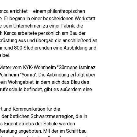
nca errichtet – einem philanthropischen
e. Er begann in einer bescheidenen Werkstatt
sein Unternehmen zu einer Fabrik, die
lah Kanca arbeitete persönlich am Bau der
ausrüstung aus und übergab sie anschließend an
ahr rund 800 Studierenden eine Ausbildung und
 bei.
50 Meter vom KYK-Wohnheim "Sürmene İsminaz
hnheim "Yomra". Die Anbindung erfolgt über
 ein Wohngebiet, in dem sich das Blau des
erufsschule befindet, gibt es außerdem eine
rt und Kommunikation für die
n der östlichen Schwarzmeerregion, die in
es Eigenbetriebs der Schule werden
Beratung angeboten. Mit der im Schiffbau