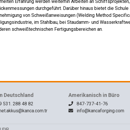
elten Erfahrung werden weiterhin Arbeiten an Schiffsprojekten
ickenmessungen durchgeführt. Darüber hinaus bietet die Schule a
nehmigung von Schweißanweisungen (Welding Method Specificati
digungsindustrie, im Stahlbau, bei Staudamm- und Wasserkraftwe
deren schweißtechnischen Fertigungsbereichen an.
in Deutschland
Amerikanisch in Büro
 531. 288 48 82
847-737-41-76
et.akkus@kanca.com.tr
info@kancaforging.com
IDIR.