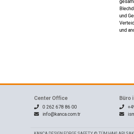
gesamm
Blechd
und Ge
Vertei
und an
Center Office
Büro 
0 262 678 86 00
+49
info@kanca.com.tr
ism
KANCA DESIGN FORGE SAFETY © TÜM HAKLARI SAKL