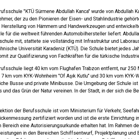
rufsschule "KTÜ Sürmene Abdullah Kanca" wurde von Abdullah Ka
ehmer, der zu den Pionieren der Eisen- und Stahlindustrie gehört
r Herstellung von Hämmern und Handwerkzeugen und entwickelte 
le für die weltweit führenden Automobilhersteller liefert. Abdul
schule mit, stattete sie vollständig mit Infrastruktur und Labor
chnische Universität Karadeniz (KTÜ). Die Schule bietet jedes J
omit zur Qualifizierung von Fachkräften für die türkische Industrie
rufsschule liegt 40 km vom Flughafen Trabzon entfernt, nur 2
, 7 km vom KYK-Wohnheim "Of Aşık Kutlu" und 30 km vom KYK-Wo
liche Busse und private Minibusse. Die Umgebung der Schule ist
und das Grün der Natur vereinen. In der Stadt, in der sich die B
rektion der Berufsschule ist vom Ministerium für Verkehr, Seefah
ickenmessung zertifiziert worden und ist die erste Einrichtung i
 Bereich eine Autorisierungsurkunde erhalten hat. Im Rahmen d
leistungen in den Bereichen Schiffsentwurf, Projektplanung und 