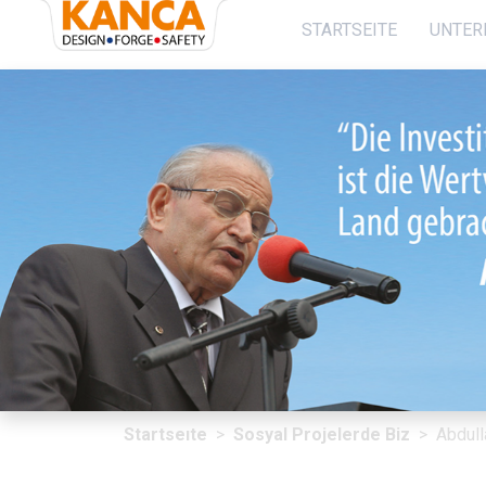
}
STARTSEITE
UNTER
Startseıte
Unternehmen
FORDERUNG
Produktıon
NACHHALTIGKEIT
Kontakt
Startseıte
Sosyal Projelerde Biz
Abdull