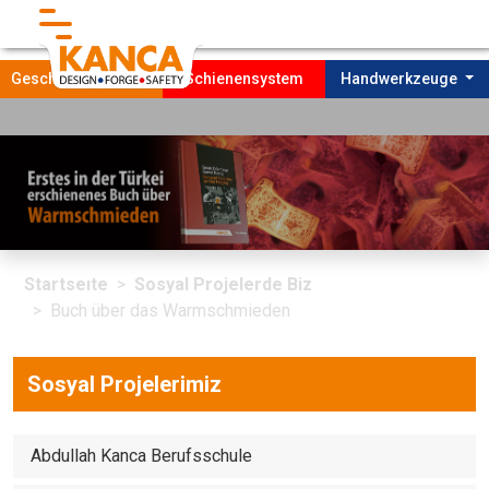
}
Geschmiedete Teile
Schienensystem
Handwerkzeuge
Startseıte
Unternehmen
FORDERUNG
Startseıte
Sosyal Projelerde Biz
Produktıon
Buch über das Warmschmieden
NACHHALTIGKEIT
Sosyal Projelerimiz
Kontakt
Abdullah Kanca Berufsschule